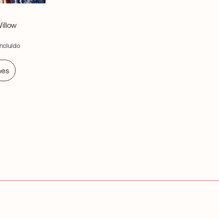
Willow
incluído
nes